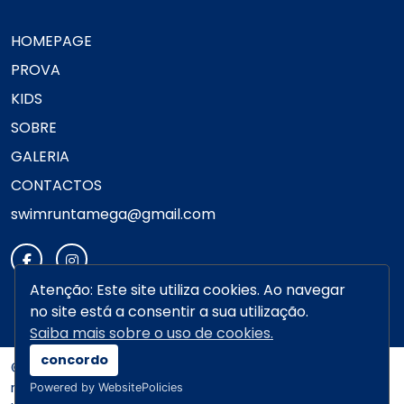
HOMEPAGE
PROVA
KIDS
SOBRE
GALERIA
CONTACTOS
swimruntamega@gmail.com
Atenção: Este site utiliza cookies. Ao navegar
no site está a consentir a sua utilização.
Saiba mais sobre o uso de cookies.
concordo
© 2026 swimrun Por
digital connection
|Todos os direitos
reservados|
Política de Privacidade |
Powered by WebsitePolicies