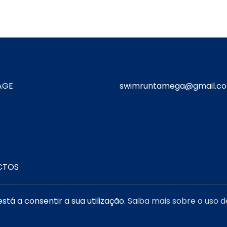
AGE
swimruntamega@gmail.c
A
CTOS
está a consentir a sua utilização.
Saiba mais sobre o uso d