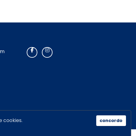
om
e cookies.
concordo