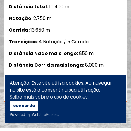
Distância total:
16.400 m
Natação:
2.750 m
Corrida:
13.650 m
Transições:
4 Natação / 5 Corrida
Distância Nado mais longo:
850 m
Distância Corrida mais longa:
8.000 m
Ganho total de elevação:
635 D+
Atenção: Este site utiliza cookies. Ao navegar
Tempo limite:
4 Horas
no site está a consentir a sua utilização.
Saiba mais sobre o uso de cookies.
concordo
Powered by WebsitePolicies